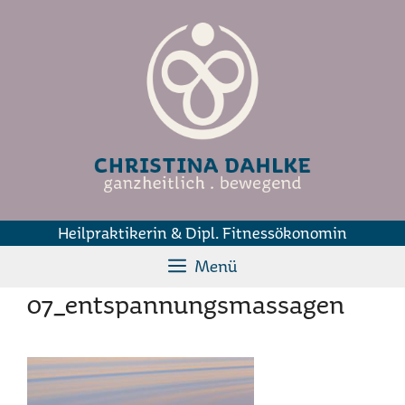
Zum
Inhalt
springen
Heilpraktikerin & Dipl. Fitnessökonomin
Menü
07_entspannungsmassagen